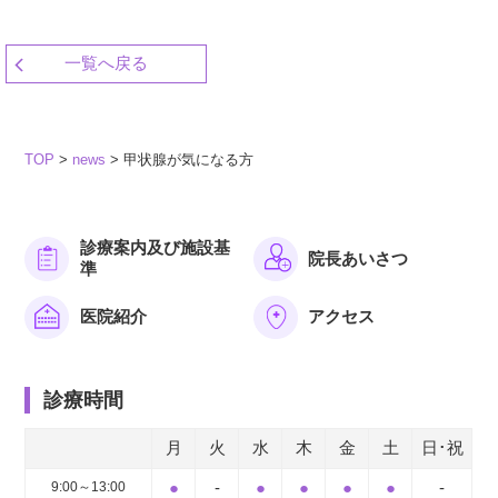
一覧へ戻る
TOP
>
news
>
甲状腺が気になる方
診療案内及び施設基
院長あいさつ
準
医院紹介
アクセス
診療時間
月
火
水
木
金
土
日･祝
●
-
●
●
●
●
-
9:00～13:00